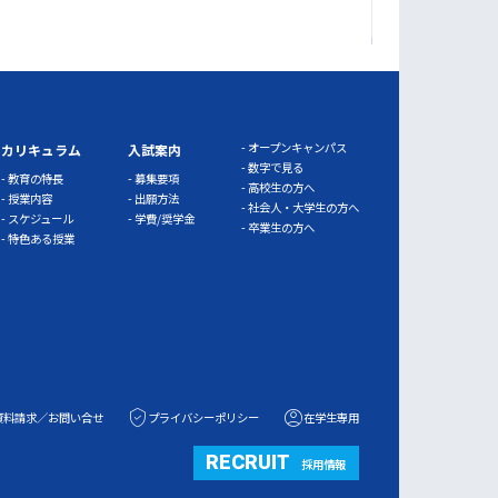
オープンキャンパス
カリキュラム
入試案内
数字で見る
教育の特長
募集要項
高校生の方へ
授業内容
出願方法
社会人・大学生の方へ
スケジュール
学費/奨学金
卒業生の方へ
特色ある授業
資料請求／お問い合せ
プライバシーポリシー
在学生専用
RECRUIT
採用情報