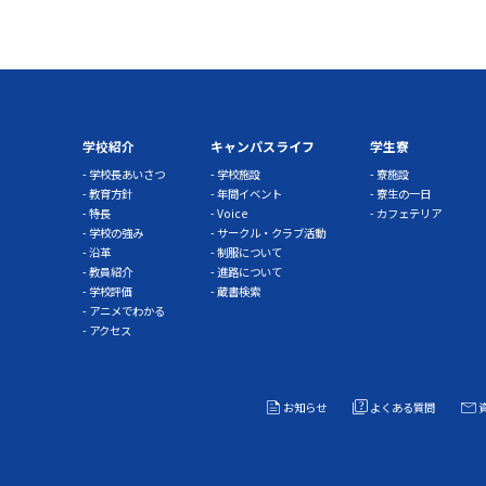
学校紹介
キャンパスライフ
学生寮
学校長あいさつ
学校施設
寮施設
教育方針
年間イベント
寮生の一日
特長
Voice
カフェテリア
学校の強み
サークル・クラブ活動
沿革
制服について
教員紹介
進路について
学校評価
蔵書検索
アニメでわかる
アクセス
お知らせ
よくある質問